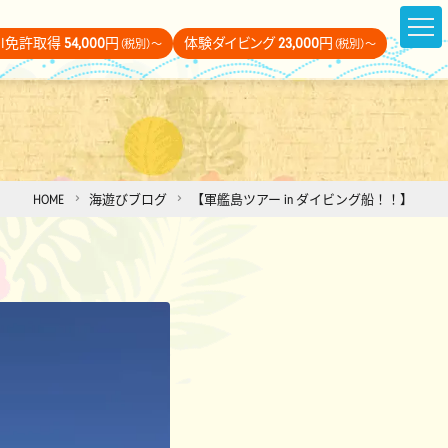
DI免許取得
54,000
円
体験ダイビング
23,000
円
（税別）～
（税別）～
HOME
海遊びブログ
【軍艦島ツアー in ダイビング船！！】