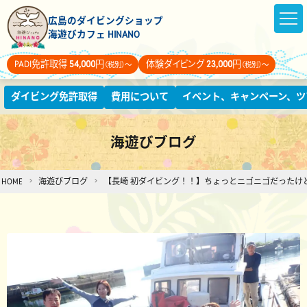
広島のダイビングショップ
海遊びカフェ HINANO
PADI免許取得
54,000
円
体験ダイビング
23,000
円
（税別）～
（税別）～
ダイビング免許取得
費用について
イベント、キャンペーン、ツ
海遊びブログ
HOME
海遊びブログ
【長崎 初ダイビング！！】ちょっとニゴニゴだったけ