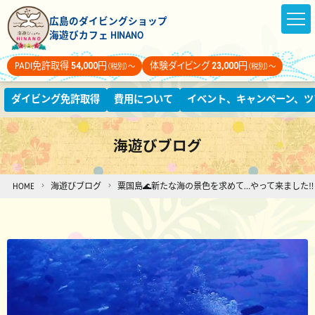
広島のダイビングショップ
海遊びカフェ HINANO
PADI免許取得
54,000
円
体験ダイビング
23,000
円
（税別）～
（税別）～
ダイビング免許取得
費用について
イベント、キャンペーン、ツ
海遊びブログ
HOME
海遊びブログ
粟国島🌊新たな海の景色を求めて…やって来ました‼️