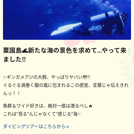
粟国島🌊新たな海の景色を求めて…やって来
ました‼️
✨ギンガメアジの大群、やっぱりヤバい😳‼️
ぐるぐる渦巻く銀の嵐に包まれるこの感覚、言葉じゃ伝えきれ
んっ！！
魚群＆ワイド好きは、絶対一度は潜るべし🔥
これは“見る”んじゃなくて“感じる”海✨
ダイビングツアーはこちらから→