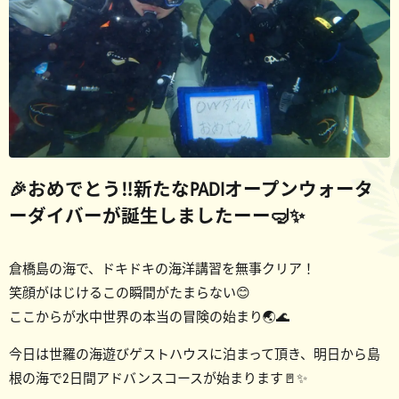
🎉おめでとう‼️新たなPADIオープンウォータ
ーダイバーが誕生しましたーー🤿✨
倉橋島の海で、ドキドキの海洋講習を無事クリア！
笑顔がはじけるこの瞬間がたまらない😊
ここからが水中世界の本当の冒険の始まり🌏🌊
今日は世羅の海遊びゲストハウスに泊まって頂き、明日から島
根の海で2日間アドバンスコースが始まります🚪✨