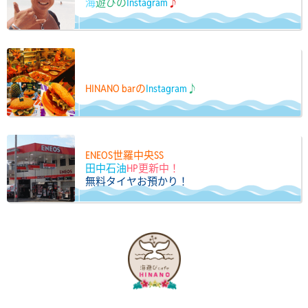
海
遊びの
Instagram
♪
HINANO barの
Instagram
♪
ENEOS世羅中央SS
田中石油
HP更新中！
無料タイヤお預かり！