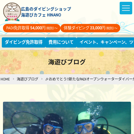
広島のダイビングショップ
海遊びカフェ HINANO
PADI免許取得
54,000
円
体験ダイビング
23,000
円
（税別）～
（税別）～
ダイビング免許取得
費用について
イベント、キャンペーン、ツ
海遊びブログ
HOME
海遊びブログ
🎉おめでとう‼️新たなPADIオープンウォーターダイバ