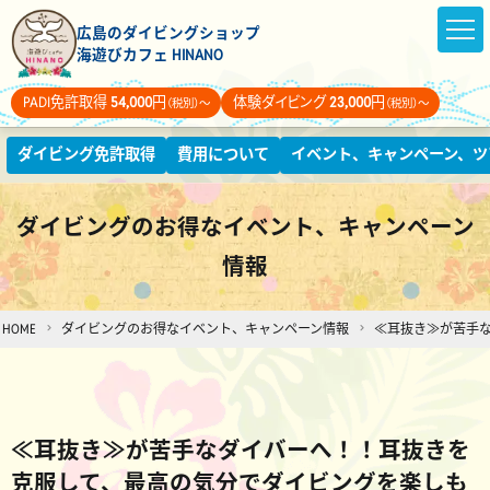
広島のダイビングショップ
海遊びカフェ HINANO
PADI免許取得
54,000
円
体験ダイビング
23,000
円
（税別）～
（税別）～
ダイビング免許取得
費用について
イベント、キャンペーン、ツ
ダイビングのお得なイベント、キャンペーン
情報
HOME
ダイビングのお得なイベント、キャンペーン情報
≪耳抜き≫が苦手
≪耳抜き≫が苦手なダイバーへ！！耳抜きを
克服して、最高の気分でダイビングを楽しも