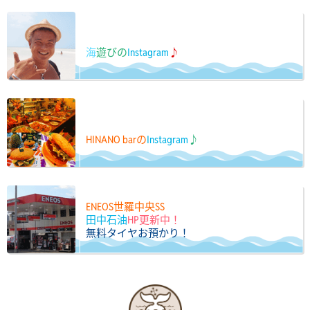
海
遊びの
Instagram
♪
HINANO barの
Instagram
♪
ENEOS世羅中央SS
田中石油
HP更新中！
無料タイヤお預かり！