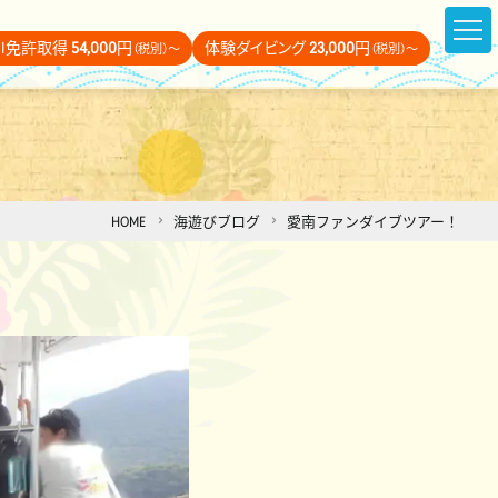
DI免許取得
54,000
円
体験ダイビング
23,000
円
（税別）～
（税別）～
HOME
海遊びブログ
愛南ファンダイブツアー！