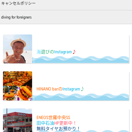
キャンセルポリシー
diving for foreigners
海
遊びの
Instagram
♪
HINANO barの
Instagram
♪
ENEOS世羅中央SS
田中石油
HP更新中！
無料タイヤお預かり！