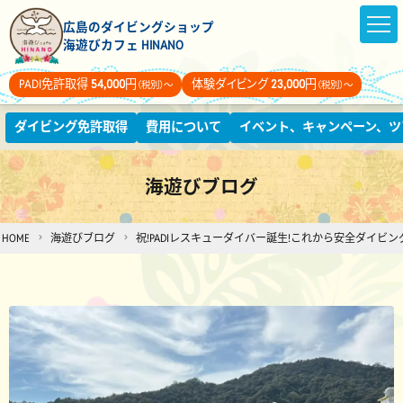
広島のダイビングショップ
海遊びカフェ HINANO
PADI免許取得
54,000
円
体験ダイビング
23,000
円
（税別）～
（税別）～
ダイビング免許取得
費用について
イベント、キャンペーン、ツ
海遊びブログ
HOME
海遊びブログ
祝!PADIレスキューダイバー誕生!これから安全ダイ