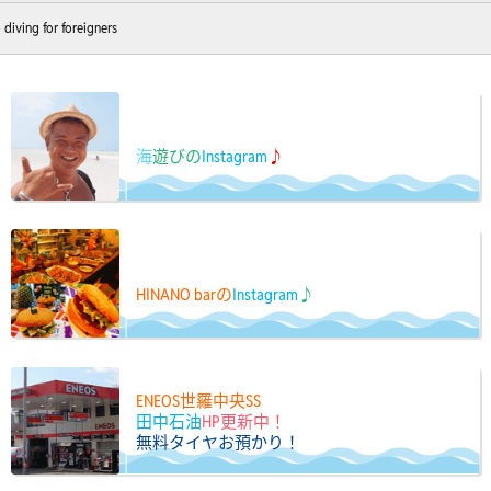
diving for foreigners
海
遊びの
Instagram
♪
HINANO barの
Instagram
♪
ENEOS世羅中央SS
田中石油
HP更新中！
無料タイヤお預かり！