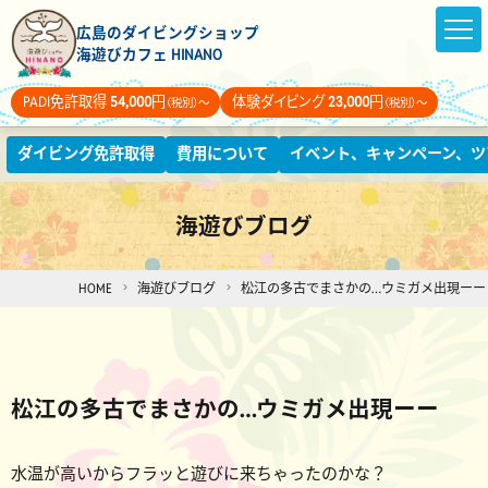
広島のダイビングショップ
海遊びカフェ HINANO
PADI免許取得
54,000
円
体験ダイビング
23,000
円
（税別）～
（税別）～
ダイビング免許取得
費用について
イベント、キャンペーン、ツ
海遊びブログ
HOME
海遊びブログ
松江の多古でまさかの…ウミガメ出現ーー
松江の多古でまさかの…ウミガメ出現ーー
水温が高いからフラッと遊びに来ちゃったのかな？