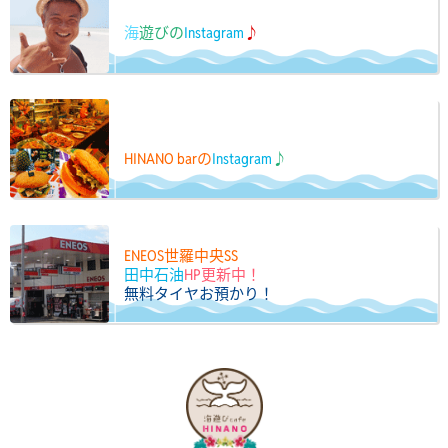
海
遊びの
Instagram
♪
HINANO barの
Instagram
♪
ENEOS世羅中央SS
田中石油
HP更新中！
無料タイヤお預かり！