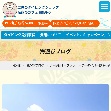
広島のダイビングショップ
海遊びカフェ HINANO
PADI免許取得
54,000
円
体験ダイビング
23,000
円
（税別）～
（税別）～
ダイビング免許取得
費用について
イベント、キャンペーン、ツ
海遊びブログ
HOME
海遊びブログ
🎉✨PADIオープンウォーターダイバー誕生✨🎉