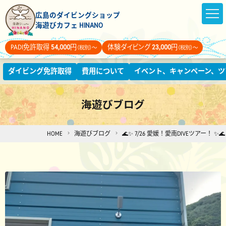
広島のダイビングショップ
海遊びカフェ HINANO
PADI免許取得
54,000
円
体験ダイビング
23,000
円
（税別）～
（税別）～
ダイビング免許取得
費用について
イベント、キャンペーン、ツ
海遊びブログ
HOME
海遊びブログ
🌊✨ 7/26 愛媛！愛南DIVEツアー！ ✨🌊