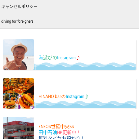
キャンセルポリシー
diving for foreigners
海
遊びの
Instagram
♪
HINANO barの
Instagram
♪
ENEOS世羅中央SS
田中石油
HP更新中！
無料タイヤお預かり！