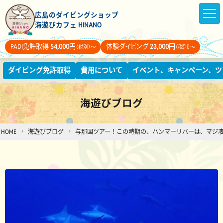
広島のダイビングショップ
海遊びカフェ HINANO
PADI免許取得
54,000
円
体験ダイビング
23,000
円
（税別）～
（税別）～
ダイビング免許取得
費用について
イベント、キャンペーン、ツ
海遊びブログ
HOME
海遊びブログ
与那国ツアー！この時期の、ハンマーリバーは、マジ