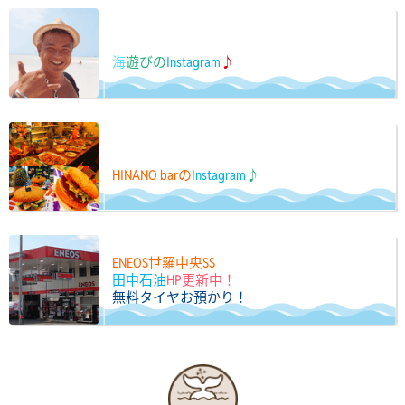
海
遊びの
Instagram
♪
HINANO barの
Instagram
♪
ENEOS世羅中央SS
田中石油
HP更新中！
無料タイヤお預かり！