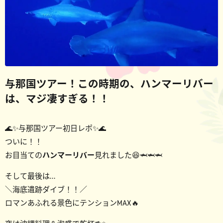
与那国ツアー！この時期の、ハンマーリバー
は、マジ凄すぎる！！
🌊✨与那国ツアー初日レポ✨🌊
ついに！！
お目当ての
ハンマーリバー
見れました😆🦈🦈🦈
そして最後は…
＼海底遺跡ダイブ！！／
ロマンあふれる景色にテンションMAX🔥