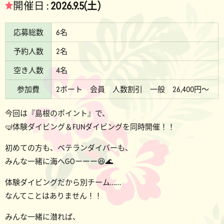
★
開催日 :
2026.9.5(土)
応募総数
6名
予約人数
2名
空き人数
4名
参加費
2ボート 会員 人数割引 一般 26,400円～
今回は『島根のポイント』で、
🤿体験ダイビング＆FUNダイビングを同時開催！！
初めての方も、ベテランダイバーも、
みんな一緒に海へGOーーー😆🌊
体験ダイビングだから別チーム……
なんてことはありません！！
みんな一緒に潜れば、