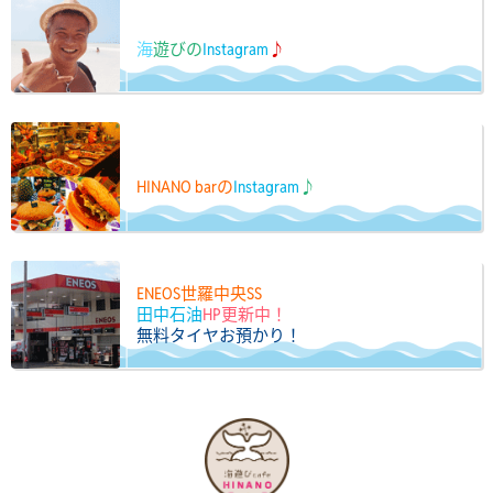
海
遊びの
Instagram
♪
HINANO barの
Instagram
♪
ENEOS世羅中央SS
田中石油
HP更新中！
無料タイヤお預かり！