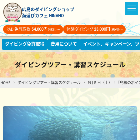
広島のダイビングショップ
海遊びカフェ HINANO
PADI免許取得
54,000
円
体験ダイビング
23,000
円
（税別）～
（税別）～
ダイビング免許取得
費用について
イベント、キャンペーン、ツ
ダイビングツアー・講習スケジュール
HOME
ダイビングツアー・講習スケジュール
9月５日（土）！『島根のポイン