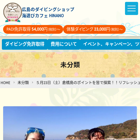
広島のダイビングショップ
海遊びカフェ HINANO
PADI免許取得
54,000
円
体験ダイビング
23,000
円
（税別）～
（税別）～
ダイビング免許取得
費用について
イベント、キャンペーン、ツ
未分類
HOME
未分類
５月23日（土）倉橋島のポイントを皆で探索！！リフレッシ