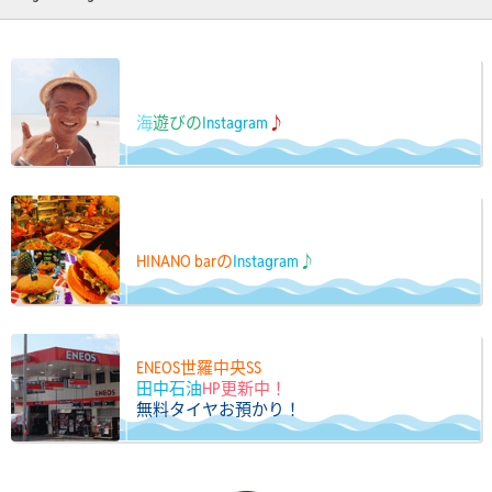
海
遊びの
Instagram
♪
HINANO barの
Instagram
♪
ENEOS世羅中央SS
田中石油
HP更新中！
無料タイヤお預かり！