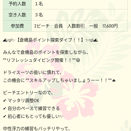
予約人数
１名
空き人数
３名
参加費
2ビーチ 会員 人数割引 一般 17,600円
🌊🤿✨【倉橋島ポイント探索ダイブ！！】✨🤿🌊
みんなで倉橋島のポイントを探索しながら、
**リフレッシュダイビング開催！！**😆
ドライスーツの扱いに慣れて、
この機会に **スキルアップしちゃいましょうーー！！**🔥
ビーチエントリーなので、
✔ マッタリ調整OK
✔ 自分のペースで練習できる
✔ 初心者にもとっても優しい✨
中性浮力の練習もバッチリやって、