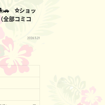
🏝🚗 ☆ショッ
～（全部コミコ
2026.5.21