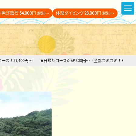
DI免許取得
54,000
円
体験ダイビング
23,000
円
（税別）～
（税別）～
泊コース！59,400円～ ★日帰りコース☆ 69,300円～（全部コミコミ！）