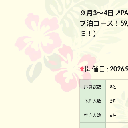
９月3～4日📍P
プ泊コース！59
ミ！）
★
開催日 :
2026.
応募総数
8名
予約人数
2名
空き人数
6名