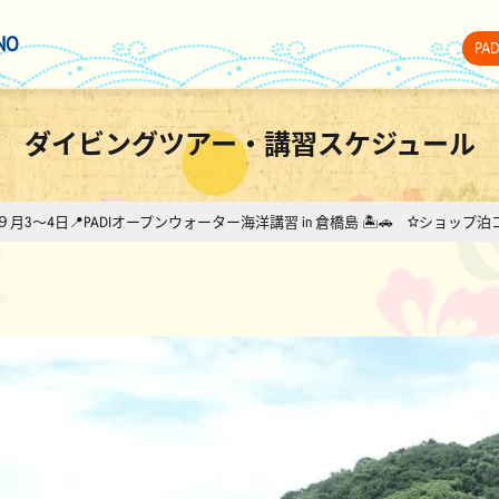
NO
PA
ダイビングツアー・講習スケジュール
９月3～4日📍PADIオープンウォーター海洋講習 in 倉橋島 🏝🚗 ☆ショップ