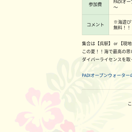
PADIオ
参加費
～
※海遊び
コメント
無料！！
集合は【呉駅】 or 【
この夏！！海で最高の思
ダイバーライセンスを取っ
PADIオープンウォータ
こ