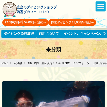
広島のダイビングショップ
海遊びカフェ HINANO
PADI免許取得
54,000
円
体験ダイビング
23,000
円
（税別）～
（税別）～
ダイビング免許取得
費用について
イベント、キャンペーン、ツ
未分類
HOME
未分類
9/17（水）開催決定！！🔥 PADIオープンウォーター日帰り海洋講習