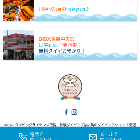
HINANO barの
Instagram
♪
ENEOS世羅中央SS
田中石油
HP更新中！
無料タイヤお預かり！
©2026 ダイビングライセンス取得、体験ダイビングは広島のダイビングショップ 海遊
びカフェ HINANO. All Rights Reserved.
電話で
メールで