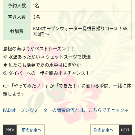
予約人数
1名
空き人数
3名
PADIオープンウォーター島根日帰りコース！65,
参加費
780円～
島根の海は今がベストシーズン！！
🌞 水温あったかい → ウェットスーツで快適
🐠 魚たちも活発で夏の水中はにぎやか
💦 ダイバーへの一歩を踏み出すチャンス！！
👉 「やってみたい！」が「できた！」に変わる瞬間、一緒に体
験しよう✨
PADIオープンウォーターの講習の流れは、こちらでチェック→
PREV
前の記事へ
次の記事へ
NEXT