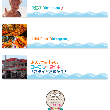
海
遊びの
Instagram
♪
HINANO barの
Instagram
♪
ENEOS世羅中央SS
田中石油
HP更新中！
無料タイヤお預かり！