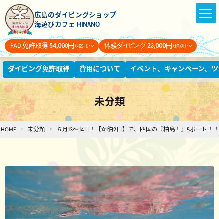
広島のダイビングショップ
海遊びカフェ HINANO
PADI免許取得
54,000
円
体験ダイビング
23,000
円
（税別）～
（税別）～
ダイビング免許取得
費用について
イベント、キャンペーン、ツ
未分類
HOME
未分類
６月13～14日！【☆1泊2日】で、四国の『柏島！』5ボー