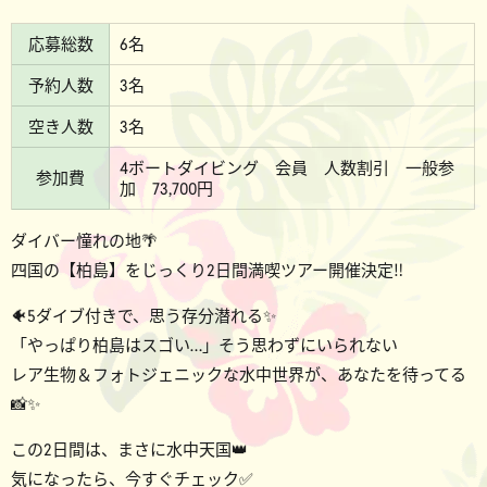
応募総数
6名
予約人数
3名
空き人数
3名
4ボートダイビング 会員 人数割引 一般参
参加費
加 73,700円
ダイバー憧れの地🌴
四国の【柏島】をじっくり2日間満喫ツアー開催決定‼️
🐠5ダイブ付きで、思う存分潜れる✨
「やっぱり柏島はスゴい…」そう思わずにいられない
レア生物＆フォトジェニックな水中世界が、あなたを待ってる
📸✨
この2日間は、まさに水中天国👑
気になったら、今すぐチェック✅