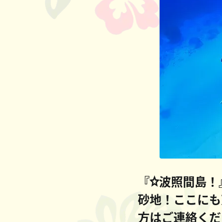
『☆波照間島！
砂地！ここにも
方はご連絡くだ