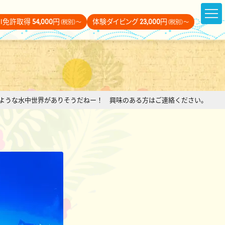
DI免許取得
54,000
円
体験ダイビング
23,000
円
（税別）～
（税別）～
ような水中世界がありそうだねー！ 興味のある方はご連絡ください。