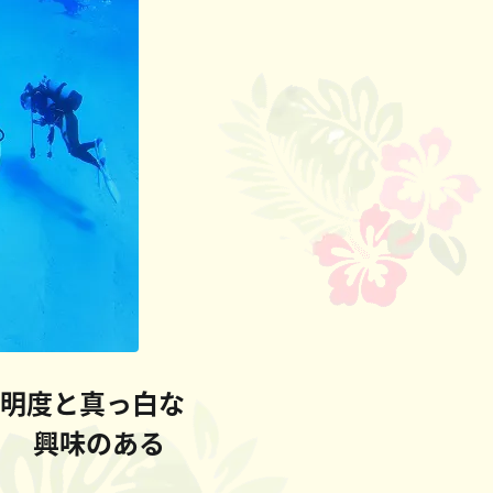
透明度と真っ白な
！ 興味のある