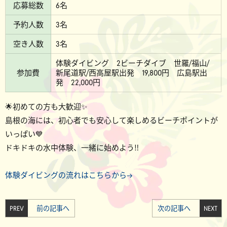
応募総数
6名
予約人数
3名
空き人数
3名
体験ダイビング 2ビーチダイブ 世羅/福山/
参加費
新尾道駅/西高屋駅出発 19,800円 広島駅出
発 22,000円
🌟初めての方も大歓迎✨
島根の海には、初心者でも安心して楽しめるビーチポイントが
いっぱい💙
ドキドキの水中体験、一緒に始めよう‼️
体験ダイビングの流れはこちらから→
PREV
前の記事へ
次の記事へ
NEXT