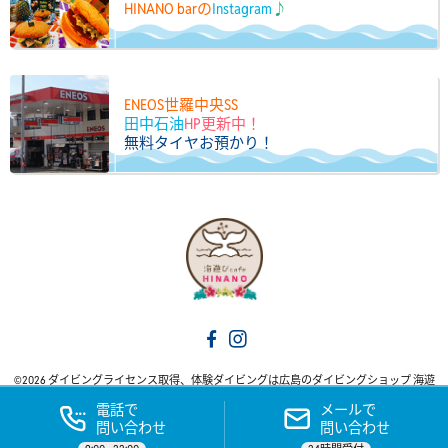
HINANO barの
Instagram
♪
ENEOS世羅中央SS
田中石油
HP更新中！
無料タイヤお預かり！
©2026 ダイビングライセンス取得、体験ダイビングは広島のダイビングショップ 海遊
びカフェ HINANO. All Rights Reserved.
電話で
メールで
問い合わせ
問い合わせ