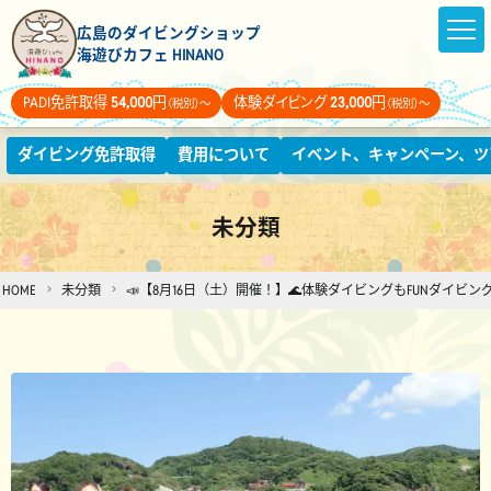
広島のダイビングショップ
海遊びカフェ HINANO
PADI免許取得
54,000
円
体験ダイビング
23,000
円
（税別）～
（税別）～
ダイビング免許取得
費用について
イベント、キャンペーン、ツ
未分類
HOME
未分類
📣【8月16日（土）開催！】🌊体験ダイビングもFUNダイビン