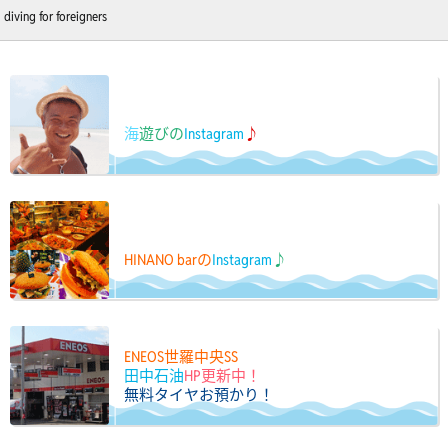
diving for foreigners
海
遊びの
Instagram
♪
HINANO barの
Instagram
♪
ENEOS世羅中央SS
田中石油
HP更新中！
無料タイヤお預かり！