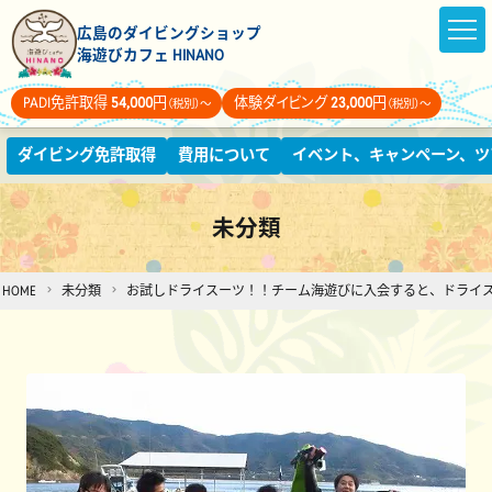
広島のダイビングショップ
海遊びカフェ HINANO
PADI免許取得
54,000
円
体験ダイビング
23,000
円
（税別）～
（税別）～
ダイビング免許取得
費用について
イベント、キャンペーン、ツ
未分類
HOME
未分類
お試しドライスーツ！！チーム海遊びに入会すると、ドライ