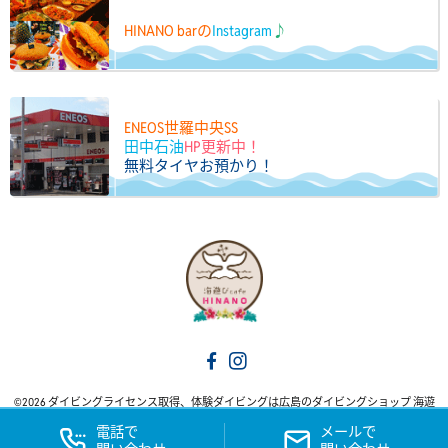
HINANO barの
Instagram
♪
ENEOS世羅中央SS
田中石油
HP更新中！
無料タイヤお預かり！
©2026 ダイビングライセンス取得、体験ダイビングは広島のダイビングショップ 海遊
びカフェ HINANO. All Rights Reserved.
電話で
メールで