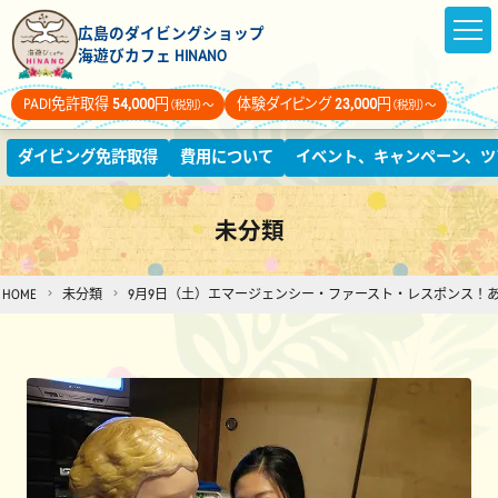
広島のダイビングショップ
海遊びカフェ HINANO
PADI免許取得
54,000
円
体験ダイビング
23,000
円
（税別）～
（税別）～
ダイビング免許取得
費用について
イベント、キャンペーン、ツ
未分類
HOME
未分類
9月9日（土）エマージェンシー・ファースト・レスポンス！