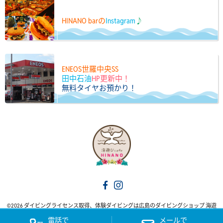
HINANO barの
Instagram
♪
ENEOS世羅中央SS
田中石油
HP更新中！
無料タイヤお預かり！
©2026 ダイビングライセンス取得、体験ダイビングは広島のダイビングショップ 海遊
びカフェ HINANO. All Rights Reserved.
電話で
メールで