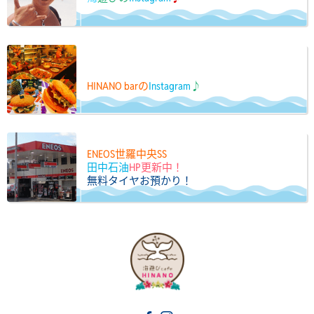
HINANO barの
Instagram
♪
ENEOS世羅中央SS
田中石油
HP更新中！
無料タイヤお預かり！