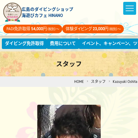
広島のダイビングショップ
海遊びカフェ HINANO
PADI免許取得
54,000
円
体験ダイビング
23,000
円
（税別）～
（税別）～
ダイビング免許取得
費用について
イベント、キャンペーン、ツ
スタッフ
HOME
スタッフ
Kazuyuki Oshita